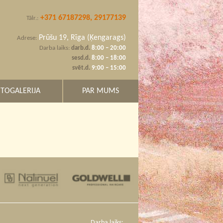
+371 67187298, 29177139
Tālr.:
Prūšu 19, Rīga (Ķengarags)
Adrese:
Darba laiks:
darb.d.
8:00 – 20:00
sesd.d.
8:00 – 18:00
svēt.d.
9:00 – 15:00
TOGALERIJA
PAR MUMS
Darba laiks: