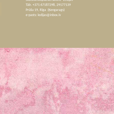
Tālr. +371 67187298, 29177139
Prūšu 19, Rīga (Ķengarags)
e-pasts:
ledijas@inbox.lv