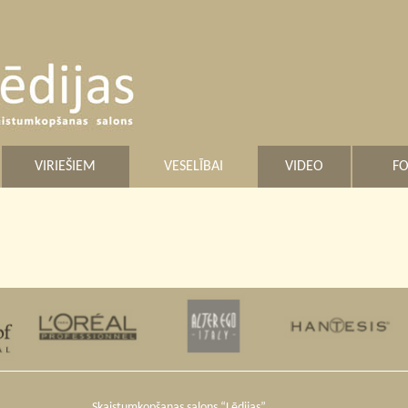
VIRIEŠIEM
VESELĪBAI
VIDEO
FO
Skaistumkopšanas salons “Lēdijas”