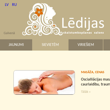
LV
RU
Galvenā
JAUNUMI
SIEVIETĒM
VIRIEŠIEM
MASĀŽA, CENAS
Oscialliācijas mas
caurlaidību, traum
Tālāk »