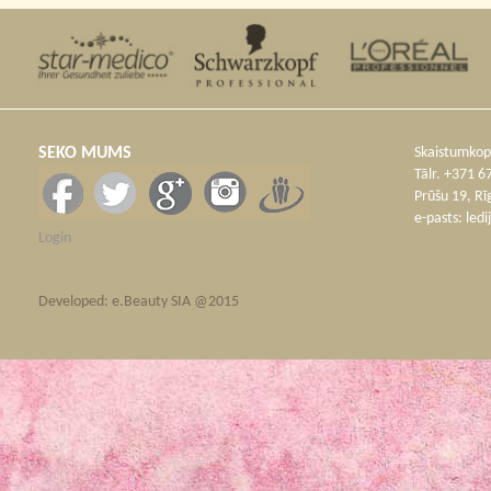
SEKO MUMS
Skaistumkopš
Tālr. +371 
Prūšu 19, R
e-pasts:
ledi
Login
Developed: e.Beauty SIA @2015