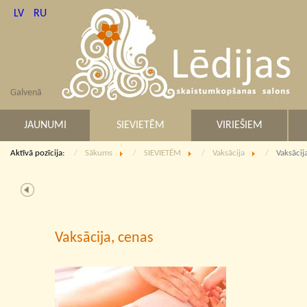
LV
RU
Galvenā
JAUNUMI
SIEVIETĒM
VIRIEŠIEM
Aktīvā pozīcija:
Sākums
SIEVIETĒM
Vaksācija
Vaksācij
Vaksācija, cenas