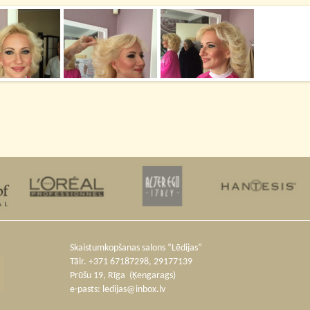
Skaistumkopšanas salons “Lēdijas”
Tālr. +371 67187298, 29177139
Prūšu 19, Rīga (Ķengarags)
e-pasts:
ledijas@inbox.lv