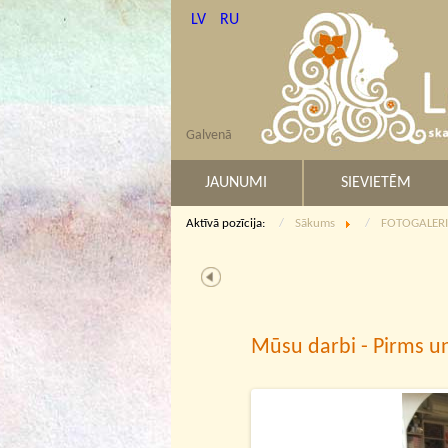
LV
RU
Galvenā
JAUNUMI
SIEVIETĒM
Aktīvā pozīcija:
Sākums
FOTOGALERI
Mūsu darbi - Pirms un