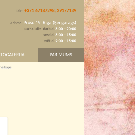
+371 67187298, 29177139
Tālr.:
Prūšu 19, Rīga (Ķengarags)
Adrese:
Darba laiks:
darb.d.
8:00 – 20:00
sesd.d.
8:00 – 18:00
svēt.d.
9:00 – 15:00
TOGALERIJA
PAR MUMS
meikaps